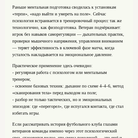
Раньше ментальная подготовка сводилась к установкам
«терпи», «надо выйти и умереть на поле». Сейчас
психология встраивается в тренировочный процесс так же
технологично, как физподготовка. Ветеран подчёркивает:
игрок без навыков саморегуляции — дыхательных практик,
проверки мышечного напряжения, управления вниманием
— теряет эффективность в ключевой фазе матча, когда
усталость накладывается на эмоциональное давление.
Практическое применение здесь очевидно:
- регулярная работа с психологом или ментальным
тренером;
- освоение базовых техник: дыхание по схеме 4–4–6, метод
«сканирования тела» перед выходом на поле;
- разбор не только тактических, но и эмоциональных
эпизодов: где «перегорел», где испугался контакта, где стал
избегать игры.
Если рассматривать история футбольного клуба глазами
ветеранов команды именно через этот психологический
срез, становится видно, что смена поколений — это ещё и