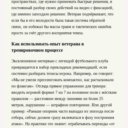
пространствах, где нужно принимать быстрые решения, и
постоянный разбор своих действий на видео с фиксацией,
где именно запоздало решение. Ветеран подчёркивает, что
если бы в его молодости была такая система обратной
связи, он избежал бы массы травм и тактических ошибок
просто за счёт другого восприятия темпа.
Как использовать опыт ветерана в
тренировочном процессе
Эксклюзивное интервью с легендой футбольного клуба
превращается в набор прикладных рекомендаций, если
системно разбирать тезисы игрока. Например, он говорит:
«Мы не умели прессинговать компактно, нас растаскивали
по флангам». Отсюда прямое упражнение для тренера:
вводить игровой формат 7 на 7 на половине поля с жёстким
правилом — расстояние между линиями не более 25
метров, нарушение — штрафное повторение. Или другой
пример: «Раньше опорник часто выпадал из эпизода после
отбора, сейчас должен сразу включаться в фазу построения
атаки». На практике это значит: отрабатывать переходы «от