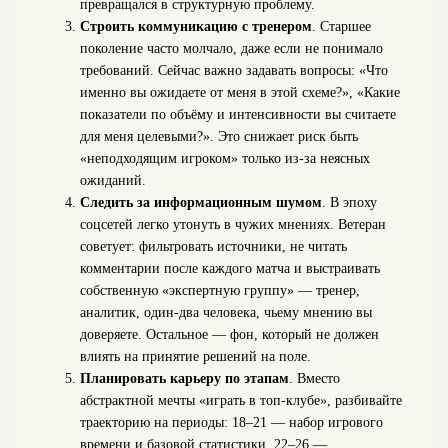
превращался в структурную проблему.
Строить коммуникацию с тренером
. Старшее
поколение часто молчало, даже если не понимало
требований. Сейчас важно задавать вопросы: «Что
именно вы ожидаете от меня в этой схеме?», «Какие
показатели по объёму и интенсивности вы считаете
для меня целевыми?». Это снижает риск быть
«неподходящим игроком» только из-за неясных
ожиданий.
Следить за информационным шумом
. В эпоху
соцсетей легко утонуть в чужих мнениях. Ветеран
советует: фильтровать источники, не читать
комментарии после каждого матча и выстраивать
собственную «экспертную группу» — тренер,
аналитик, один-два человека, чьему мнению вы
доверяете. Остальное — фон, который не должен
влиять на принятие решений на поле.
Планировать карьеру по этапам
. Вместо
абстрактной мечты «играть в топ-клубе», разбивайте
траекторию на периоды: 18–21 — набор игрового
времени и базовой статистики, 22–26 —