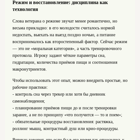
Режим и восстановление: дисциплина как
технология
Слова ветерана о режиме звучат менее романтично, но
весьма прикладно: в его молодости считалось нормой
недоспать, выехать на выезд поздно ночью, а питание
воспринималось как второстепенный фактор. Сейчас режим
— это не «моральная категория», а часть тренировочного
протокола. Игроку задают чёткие параметры сна,
гидратации, количества приёмов пищи и соотношения
макронутриентов.
Чтобы использовать этот опыт, можно внедрить простые, но
рабочие практики:
- контроль сна через трекер или хотя бы дневник
самонаблюдения;
- планирование приёмов пищи до и после тренировки
заранее, а не по принципу «что получится — то и поем»;
- обязательные процедуры восстановления: растяжка,
роллинг мышц, контрастный душ или крио-процедуры.
Ветеран говорит, что если бы в его время так относились к