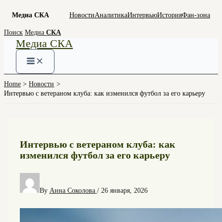
Медиа СКА
Новости
Аналитика
Интервью
История
Фан-зона
Skip
Поиск
Медиа
СКА
Медиа СКА
to
content
Home
Новости
Интервью с ветераном клуба: как изменился футбол за его карьеру
Интервью с ветераном клуба: как
изменился футбол за его карьеру
By
Анна Соколова
/
26 января, 2026