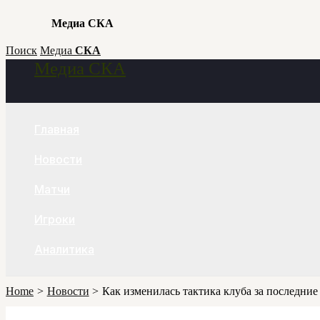
Медиа СКА
Skip
Поиск
Медиа
СКА
Медиа СКА
to
Search
content
Главная
Новости
Матчи
Игроки
Аналитика
Home
Новости
Как изменилась тактика клуба за последние