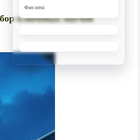
Фан-зона
азбор ключевых матчей