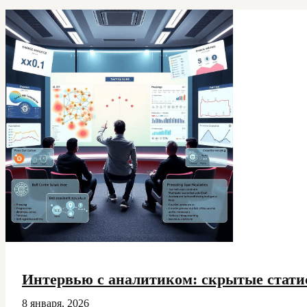
обряды
в
истории
кричалок
и
баннеров
Интервью с аналитиком: скрытые стати
8 января, 2026