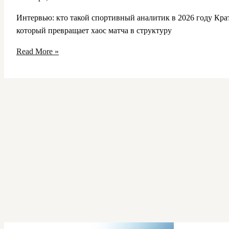
Интервью: кто такой спортивный аналитик в 2026 году Кра
который превращает хаос матча в структуру
Интервью
Read More »
с
аналитиком:
скрытые
статистические
показатели
успеха
команды