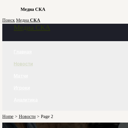
Медиа СКА
Skip
Поиск
Медиа
СКА
Медиа СКА
to
Search
content
Главная
Новости
Матчи
Игроки
Аналитика
Home
Новости
Page 2