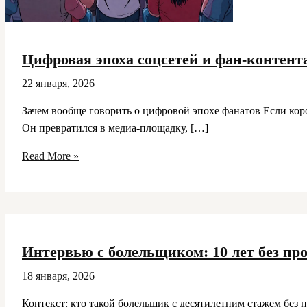
Цифровая эпоха соцсетей и фан-контент
22 января, 2026
Зачем вообще говорить о цифровой эпохе фанатов Если коро
Он превратился в медиа-площадку, […]
Цифровая
Read More »
эпоха
соцсетей
и
фан-
контента:
Интервью с болельщиком: 10 лет без пр
как
меняется
18 января, 2026
взаимодействие
Контекст: кто такой болельщик с десятилетним стажем без 