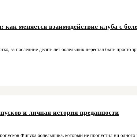
а: как меняется взаимодействие клуба с бо
тко, за последние десять лет болельщик перестал быть просто зр
опусков и личная история преданности
пропусков Фигура болельщика, который не пропустил ни одного м