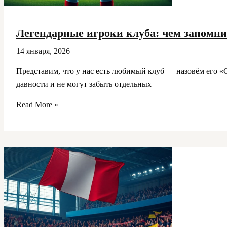
Легендарные игроки клуба: чем запомни
14 января, 2026
Представим, что у нас есть любимый клуб — назовём его «
давности и не могут забыть отдельных
Легендарные
Read More »
игроки
клуба:
чем
запомнились
болельщикам
и
как
сложилась
их