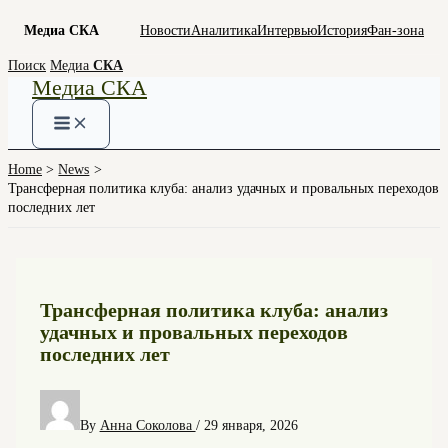
Медиа СКА
Новости
Аналитика
Интервью
История
Фан-зона
Skip
Поиск
Медиа
СКА
Медиа СКА
to
content
Home
News
Трансферная политика клуба: анализ удачных и провальных переходов
последних лет
Трансферная политика клуба: анализ
удачных и провальных переходов
последних лет
By
Анна Соколова
/
29 января, 2026