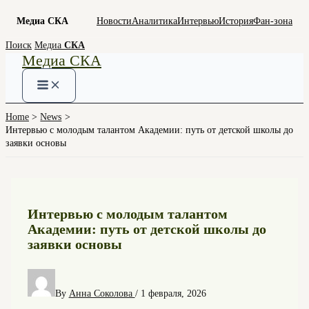
Медиа СКА
Новости
Аналитика
Интервью
История
Фан-зона
Skip
Поиск
Медиа
СКА
Медиа СКА
to
content
Home
News
Интервью с молодым талантом Академии: путь от детской школы до
заявки основы
Интервью с молодым талантом
Академии: путь от детской школы до
заявки основы
By
Анна Соколова
/
1 февраля, 2026