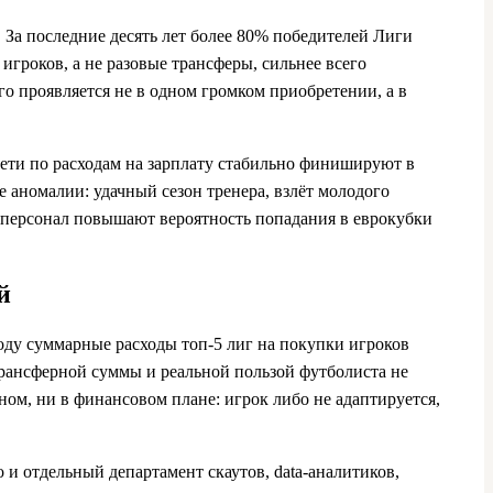
. За последние десять лет более 80% победителей Лиги
гроков, а не разовые трансферы, сильнее всего
го проявляется не в одном громком приобретении, а в
рети по расходам на зарплату стабильно финишируют в
е аномалии: удачный сезон тренера, взлёт молодого
персонал повышают вероятность попадания в еврокубки
й
году суммарные расходы топ‑5 лиг на покупки игроков
 трансферной суммы и реальной пользой футболиста не
ном, ни в финансовом плане: игрок либо не адаптируется,
о и отдельный департамент скаутов, data‑аналитиков,