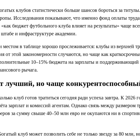
богатых клубов статистически больше шансов бороться за титулы
ропы. Исследования показывают, что именно фонд оплаты труда и
 «как бюджет футбольного клуба влияет на результаты» чаще все
 штабе и инфраструктуре академии.
и местом в таблице хорошо прослеживается: клубы из верхней т
я от этой закономерности случаются, но чаще как краткосрочны
дополнительные 10–15% бюджета на зарплаты и поддерживающий 
нансового рычага.
ит лучший, но чаще конкурентоспособны
олько клуб готов тратиться сегодня ради успеха завтра. К 2026 
учёта зарплат и комиссий агентам. Однако связь между размером
феров за сумму свыше 40–50 млн евро не окупаются ни в спортив
гатый клуб может позволить себе не только звезду за 80 млн, н