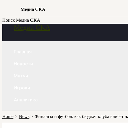
Медиа СКА
Skip
Поиск
Медиа
СКА
Медиа СКА
to
Search
content
Главная
Новости
Матчи
Игроки
Аналитика
Home
News
Финансы и футбол: как бюджет клуба влияет на