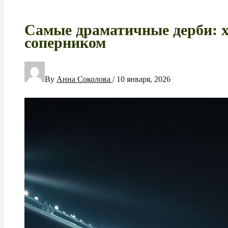
Самые драматичные дерби: 
соперником
By
Анна Соколова
/
10 января, 2026