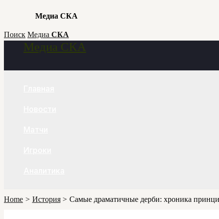
Медиа СКА
Skip
Поиск
Медиа
СКА
Медиа СКА
to
Search
content
Главная
Новости
Матчи
Игроки
Аналитика
Home
История
Самые драматичные дерби: хроника принци