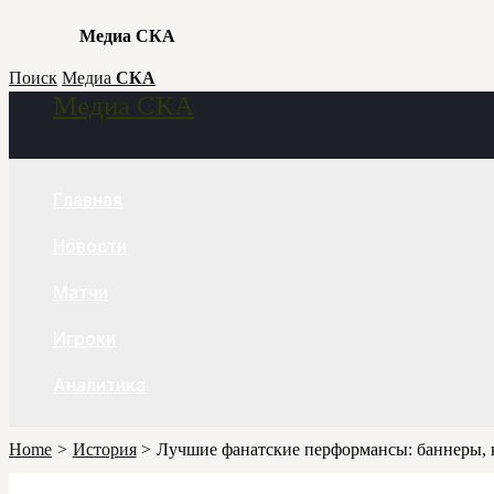
Медиа СКА
Skip
Поиск
Медиа
СКА
Медиа СКА
to
Search
content
Главная
Новости
Матчи
Игроки
Аналитика
Home
История
Лучшие фанатские перформансы: баннеры, 