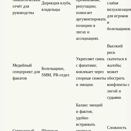
Дирекция клуба,
слабая
отчёт для
репутацию;
владельцы
визуализаци
руководства
помогает
для игроков
аргументировать
и
позицию в
болельщиков
лигах и
ассоциациях.
Высокий
риск
Укрепляет связь
скатиться в
Медийный
с фанатами;
жалобы;
Болельщики,
спецпроект для
вовлекает через
может
SMM, PR‑отдел
фанатов
спорные сюжеты
обострить
и эмоции.
конфликты с
лигой и
судьями.
Баланс эмоций
и фактов;
удобно
встраивать
Сложность
Смешанный
Широкая
спорные