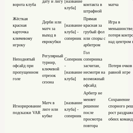
дату и лигу
[название
ворота клуба
контакта в
матча
клуба]
штрафной
Жёсткая
Прямая
Дерби или
Игра в
красная
[название
красная за
матч за
меньшинстве
карточка
клуба] -
грубый фол
выход в
потеря контр
ключевому
соперник
или споры с
еврокубки
над центром 
игроку
арбитром
Гол
Регулярный
Неподнятый
Соперник
соперника
турнир,
офсайд при
-
засчитан,
Потеря очков
ключевой
пропущенном
[название
несмотря на
равной игре
отрезок
голе
клуба]
возможный
сезона
офсайд
Арбитр не
меняет
Сохранение
Матч в
[название
Игнорирование
решение
спорного реш
лиге или
клуба] -
подсказки VAR
после
рост раздраж
кубке
соперник
просмотра
обеих команд
повтора