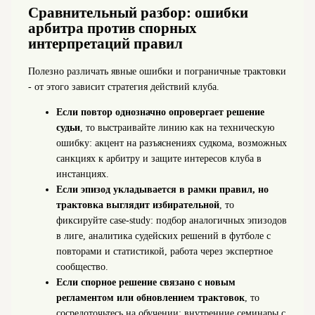
Сравнительный разбор: ошибки
арбитра против спорных
интерпретаций правил
Полезно различать явные ошибки и пограничные трактовки
- от этого зависит стратегия действий клуба.
Если повтор однозначно опровергает решение
судьи
, то выстраивайте линию как на техническую
ошибку: акцент на разъяснениях судкома, возможных
санкциях к арбитру и защите интересов клуба в
инстанциях.
Если эпизод укладывается в рамки правил, но
трактовка выглядит избирательной
, то
фиксируйте case‑study: подбор аналогичных эпизодов
в лиге, аналитика судейских решений в футболе с
повторами и статистикой, работа через экспертное
сообщество.
Если спорное решение связано с новым
регламентом или обновлением трактовок
, то
сосредоточьтесь на обучении: внутренние семинары с