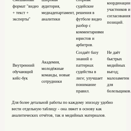
координации
формат "видео
аудитория,
судейские
участников и
+ текст +
медиадепартамент,
решения в
согласования
эксперты"
аналитики
футболе видео
позиций.
разбор с
комментариями
юристов и
арбитров.
Создаёт базу
Не даёт
знаний о
быстрых
Академия,
Внутренний
паттернах
медийных
молодёжные
обучающий
судейства в
выгод;
команды, новые
кейс‑бук
лиге; улучшает
малозаметен
сотрудники
понимание
для
правил.
болельщиков
Для более детальной работы по каждому эпизоду удобно
вести отдельную таблицу - она ляжет в основу как
аналитических отчётов, так и медийных материалов.