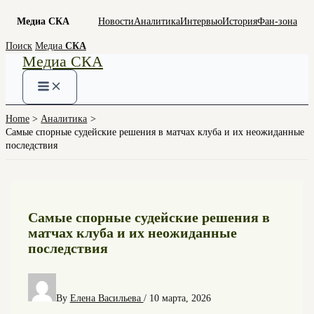
Медиа СКА
Новости
Аналитика
Интервью
История
Фан-зона
Skip
Поиск
Медиа
СКА
Медиа СКА
to
content
Home
Аналитика
Самые спорные судейские решения в матчах клуба и их неожиданные
последствия
Самые спорные судейские решения в
матчах клуба и их неожиданные
последствия
By
Елена Васильева
/
10 марта, 2026