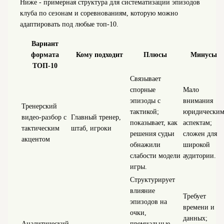
Ниже - примерная структура для систематизации эпизодов
клуба по сезонам и соревнованиям, которую можно
адаптировать под любые топ‑10.
Вариант
формата
Кому подходит
Плюсы
Минусы
ТОП‑10
Связывает
спорные
Мало
эпизоды с
внимания
Тренерский
тактикой;
юридически
видео‑разбор с
Главный тренер,
показывает, как
аспектам;
тактическим
штаб, игроки
решения судьи
сложен для
акцентом
обнажили
широкой
слабости модели
аудитории.
игры.
Структурирует
влияние
Требует
эпизодов на
времени и
очки,
данных;
Аналитический
премиальные,