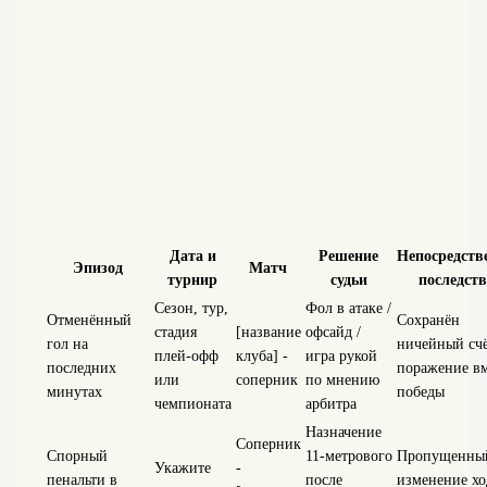
Дата и
Решение
Непосредств
Эпизод
Матч
турнир
судьи
последст
Сезон, тур,
Фол в атаке /
Отменённый
Сохранён
стадия
[название
офсайд /
гол на
ничейный счё
плей‑офф
клуба] -
игра рукой
последних
поражение вм
или
соперник
по мнению
минутах
победы
чемпионата
арбитра
Назначение
Соперник
Спорный
11‑метрового
Пропущенный
Укажите
-
пенальти в
после
изменение хо