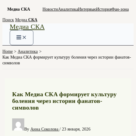
Медиа СКА
Новости
Аналитика
Интервью
История
Фан-зона
Skip
Поиск
Медиа
СКА
Медиа СКА
to
content
Home
Аналитика
Как Медиа СКА формирует культуру боления через истории фанатов-
символов
Как Медиа СКА формирует культуру
боления через истории фанатов-
символов
By
Анна Соколова
/
23 января, 2026