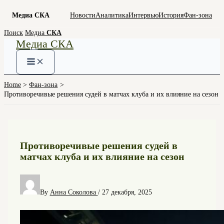
Медиа СКА
Новости
Аналитика
Интервью
История
Фан-зона
Skip
Поиск
Медиа
СКА
Медиа СКА
to
content
Home
Фан-зона
Противоречивые решения судей в матчах клуба и их влияние на сезон
Противоречивые решения судей в
матчах клуба и их влияние на сезон
By
Анна Соколова
/
27 декабря, 2025