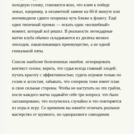
холодную голову, становится ясно, что ключ к победе
лежал, например, в незаметной замене на 60‑й минуте или
неочевидном сдвиге опорника чуть ближе к флангу. Ещё
один типичный промах — искать один «волшебный»
момент, который всё решил. В реальности легендарные
матчи клуба обычно складываются из десятка мелких
эпизодов, накапливающих преимущество, а не одной
гениальной пяты.
Список наиболее болезненных ошибок: игнорировать
контекст сезона; верить, что судья всегда главный злодей;
путать красоту с эффективностью; судить игроков только по
голам и ассистам; забывать, что соперник тоже имеет план
и свои сильные стороны. Чтобы не наступать на эти грабли,
после каждого матча задавайте себе три вопроса: что было
запланировано, что получилось случайно и что повторяется
из игры в игру. Со временем вы начнёте отличать реальное
мастерство от шумного, но одноразового совпадения.