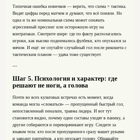
Типичная ошибка новичков — верить, что схема = тактика.
Видят цифры перед матчем и думают, что всё поняли. Но
одна и та же номинальная схема может означать
агрессивный прессинг или осторожную игру на
контратаках. Смотрите шире: где по факту располагались
игроки, как высоко поднимались фулбеки, кто опускался за
мячом. И ещё: не спутайте случайный гол после рикошета с
тактическим планом — удача тоже существует.
---
Шаг 5. Психология и характер: где
решают не ноги, а голова
Почти во всех культовых встречах есть момент, когда
команда могла «сломаться» — пропущенный быстрый гол,
непоставленный пенальти, травма лидера. И вот тут
становится видно, почему одни составы уходят в панику, а
другие собираются и переворачивают игру. Следите за
языком тела: кто после пропущенного сразу машет руками
и заводит партнёров, а кто опускает голову. Обращайте