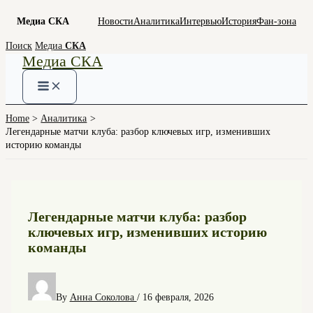
Медиа СКА
Новости
Аналитика
Интервью
История
Фан-зона
Skip
Поиск
Медиа
СКА
Медиа СКА
to
content
Home
Аналитика
Легендарные матчи клуба: разбор ключевых игр, изменивших
историю команды
Легендарные матчи клуба: разбор
ключевых игр, изменивших историю
команды
By
Анна Соколова
/
16 февраля, 2026