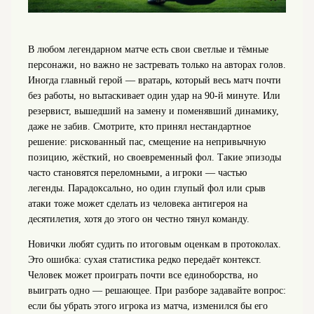
В любом легендарном матче есть свои светлые и тёмные
персонажи, но важно не застревать только на авторах голов.
Иногда главный герой — вратарь, который весь матч почти
без работы, но вытаскивает один удар на 90‑й минуте. Или
резервист, вышедший на замену и поменявший динамику,
даже не забив. Смотрите, кто принял нестандартное
решение: рискованный пас, смещение на непривычную
позицию, жёсткий, но своевременный фол. Такие эпизоды
часто становятся переломными, а игроки — частью
легенды. Парадоксально, но один глупый фол или срыв
атаки тоже может сделать из человека антигероя на
десятилетия, хотя до этого он честно тянул команду.
Новички любят судить по итоговым оценкам в протоколах.
Это ошибка: сухая статистика редко передаёт контекст.
Человек может проиграть почти все единоборства, но
выиграть одно — решающее. При разборе задавайте вопрос:
если бы убрать этого игрока из матча, изменился бы его